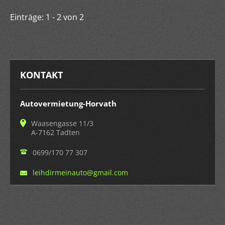
Einträge: 1 - 2 von 2
KONTAKT
Autovermietung-Horvath
Waasengasse 11/3
A-7162 Tadten
0699/170 77 307
leihdirm
einauto@
gmail.co
m