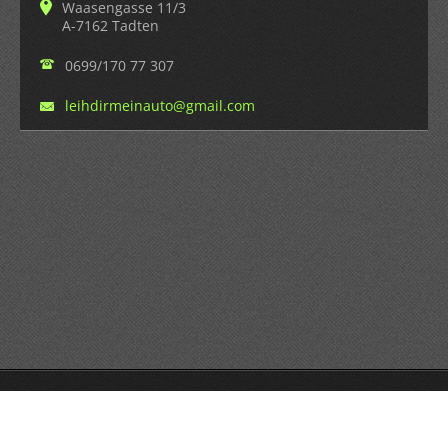
Waasengasse 11/3
A-7162 Tadten
0699/170 77 307
leihdirm
einauto@
gmail.co
m
© 2014 Alle Rechte vorbehalten.
Erstellen Sie kostenlose Homepage